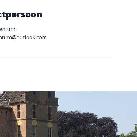
ctpersoon
Bentum
ntum@outlook.com