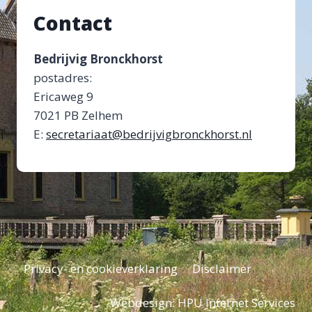
Contact
Bedrijvig Bronckhorst
postadres:
Ericaweg 9
7021 PB Zelhem
E:
secretariaat@bedrijvigbronckhorst.nl
Privacy- en cookieverklaring
Disclaimer
Webdesign:
HPU Internet Services