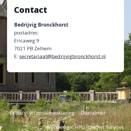
Contact
Bedrijvig Bronckhorst
postadres:
Ericaweg 9
7021 PB Zelhem
E:
secretariaat@bedrijvigbronckhorst.nl
Privacy- en cookieverklaring
Disclaimer
Webdesign:
HPU Internet Services