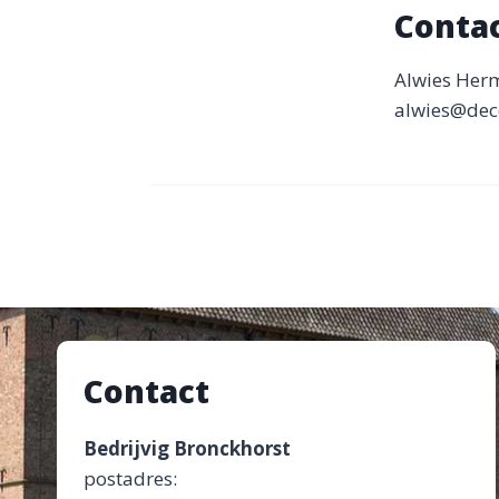
Conta
Alwies Her
alwies@deco
Contact
Bedrijvig Bronckhorst
postadres: