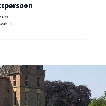
ctpersoon
mans
vik.nl