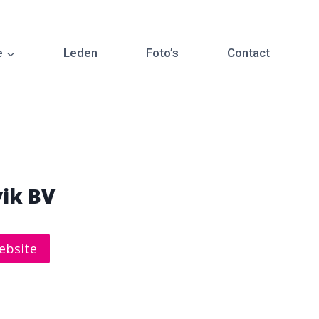
e
Leden
Foto’s
Contact
ik BV
ebsite