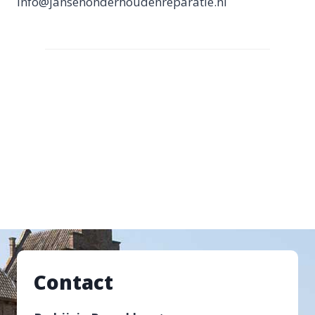
info@jansenonderhoudenreparatie.nl
Contact