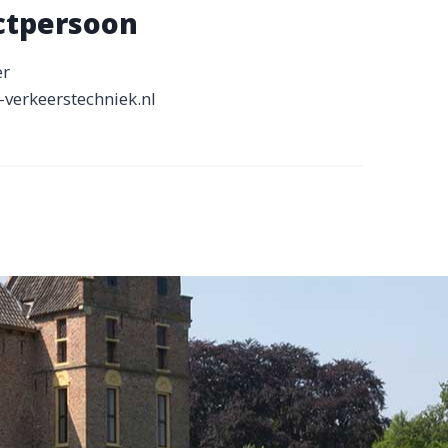
ctpersoon
er
-verkeerstechniek.nl