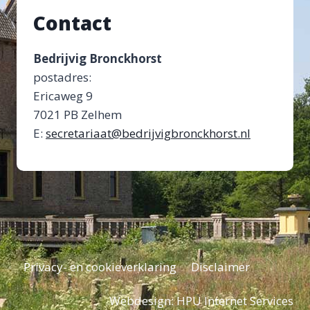
Contact
Bedrijvig Bronckhorst
postadres:
Ericaweg 9
7021 PB Zelhem
E:
secretariaat@bedrijvigbronckhorst.nl
Privacy- en cookieverklaring
Disclaimer
Webdesign:
HPU Internet Services