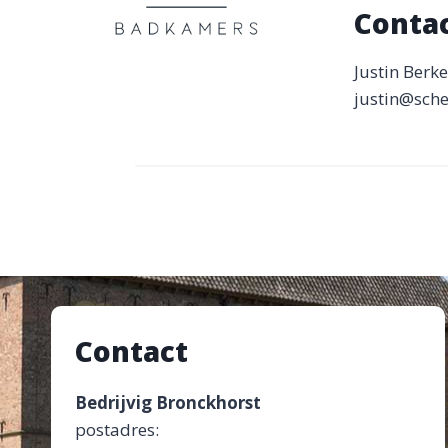
Conta
Justin Berk
justin@sch
Contact
Bedrijvig Bronckhorst
postadres: