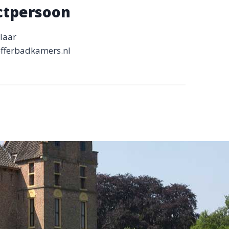
ctpersoon
elaar
efferbadkamers.nl