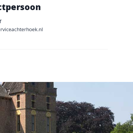
ctpersoon
f
rviceachterhoek.nl