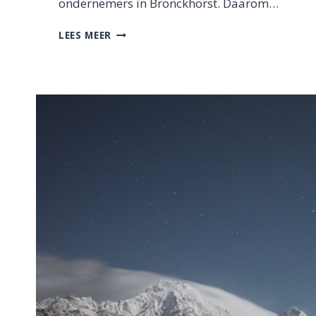
ondernemers in Bronckhorst. Daarom…
INWONERS
LEES MEER
KUNNEN
NU
HUN
FAVORIETE
ONDERNEMER/BEDRIJF
NOMINEREN
VOOR
DE
PUBLIEKSPRIJS!