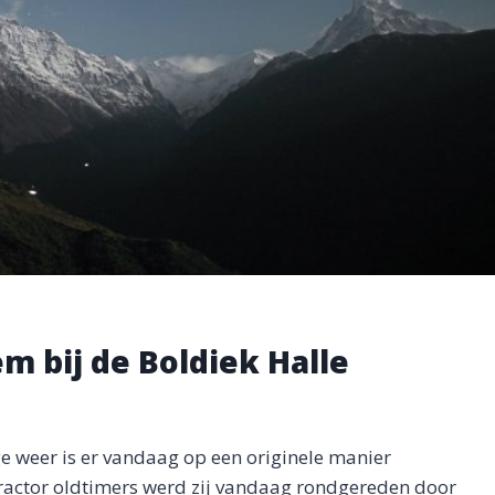
 bij de Boldiek Halle
e weer is er vandaag op een originele manier
ractor oldtimers werd zij vandaag rondgereden door