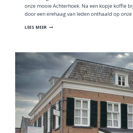
onze mooie Achterhoek. Na een kopje koffie bi
door een erehaag van leden onthaald op onze p
ZOMERBORREL
LEES MEER
BKB/IKZELHEM
BIJ
DE
BOLDIEK
HALLE