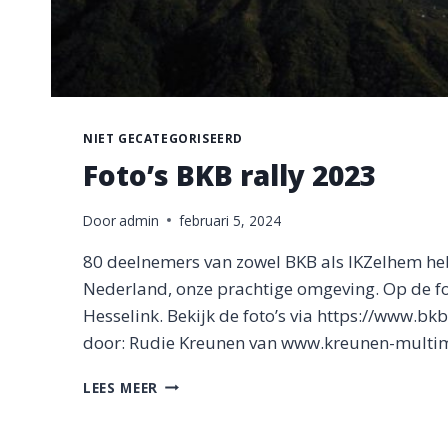
NIET GECATEGORISEERD
Foto’s BKB rally 2023
Door
admin
februari 5, 2024
80 deelnemers van zowel BKB als IKZelhem he
Nederland, onze prachtige omgeving. Op de f
Hesselink. Bekijk de foto’s via https://www.bk
door: Rudie Kreunen van www.kreunen-multim
FOTO’S
LEES MEER
BKB
RALLY
2023